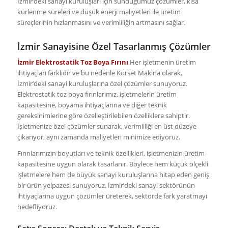
İzmir’deki sanayi kuruluşları için sunduğumuz çözümler, kısa
kürlenme süreleri ve düşük enerji maliyetleri ile üretim
süreçlerinin hızlanmasını ve verimliliğin artmasını sağlar.
İzmir Sanayisine Özel Tasarlanmış Çözümler
İzmir Elektrostatik Toz Boya Fırını
Her işletmenin üretim
ihtiyaçları farklıdır ve bu nedenle Korset Makina olarak,
İzmir’deki sanayi kuruluşlarına özel çözümler sunuyoruz.
Elektrostatik toz boya fırınlarımız, işletmelerin üretim
kapasitesine, boyama ihtiyaçlarına ve diğer teknik
gereksinimlerine göre özelleştirilebilen özelliklere sahiptir.
İşletmenize özel çözümler sunarak, verimliliği en üst düzeye
çıkarıyor, aynı zamanda maliyetleri minimize ediyoruz.
Fırınlarımızın boyutları ve teknik özellikleri, işletmenizin üretim
kapasitesine uygun olarak tasarlanır. Böylece hem küçük ölçekli
işletmelere hem de büyük sanayi kuruluşlarına hitap eden geniş
bir ürün yelpazesi sunuyoruz. İzmir’deki sanayi sektörünün
ihtiyaçlarına uygun çözümler üreterek, sektörde fark yaratmayı
hedefliyoruz.