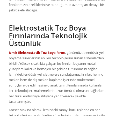
fırınlarımızın özelliklerini ve sunduğumuz avantajları detaylı bir
şekilde ele alacağız.
Elektrostatik Toz Boya
Fırınlarında Teknolojik
Üstünlük
İzmir Elektrostatik Toz Boya Fırını
, günümüzde endüstriyel
boyama süreçlerinin en ileri teknolojilerini sunan sistemlerden
biridir. Yüksek sıcaklıkta çalışan bu fırınlar, boyanın metal
yüzeylere kalıcı ve homojen bir şekilde tutunmasını sağlar.
İzmir’deki endüstriyel işletmelere sunduğumuz fırınlar, hem iç
mekan hem de dış mekan kaplama işlerinde mükemmel
sonuçlar elde edilmesine olanak tanır. Fırınlarımızda kullanılan
ileri teknolojiler, malzemelerin uzun ömürlü olmasını sağlarken,
her türlü endüstriyel ihtiyaca yanıt verecek şekilde
tasarlanmıştır.
Korset Makina olarak, İzmir’deki sanayi kuruluşlarına en son
teknolojileri sunarak, üretim süreçlerinin hızlanmasına ve kalite