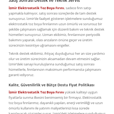
Satış Sonrası Destek ve Teknik Servis
İzmir Elektrostatik Toz Boya Fırını
, sadece fırın satışı
yapmakla kalmıyor, satış sonrası süreçlerde de tam destek
sunuyoruz. İzmir’de faaliyet gösteren işletmelere sunduğumuz
elektrostatik toz boya fırınlarının uzun ömürlü ve sorunsuz bir
şekilde çalışmasını sağlamak için düzenli bakım ve teknik destek
hizmetleri sunuyoruz. Uzman ekibimiz, fırınlarınızın periyodik
bakımını yaparak, olası arızaların önüne geçer ve üretim
sürecinizin kesintiye uğramasını engeller.
Teknik destek ekibimiz, ihtiyaç duyduğunuz her an size yardımcı
olur ve üretim sürecinizin aksamadan devam etmesini sağlar.
İzmir’deki sanayi kuruluşlarına sunduğumuz satış sonrası
hizmetlerle, fırınlarınızın maksimum performansta çalışmasını
garanti ediyoruz.
Kalite, Güvenilirlik ve Bütçe Dostu Fiyat Politikası
İzmir Elektrostatik Toz Boya Fırını
yüksek kaliteyi uygun
fiyatlarla sunma ilkesini benimsemiş bir firmayız. Elektrostatik
toz boya fırınlarımız, dayanıklı yapıları, enerji verimliliği ve uzun
ömürlü kullanımı ile yatırım maliyetlerinizi kısa sürede
karşılayacak çözümler sunar. İzmir’deki işletmelere sunduğumuz