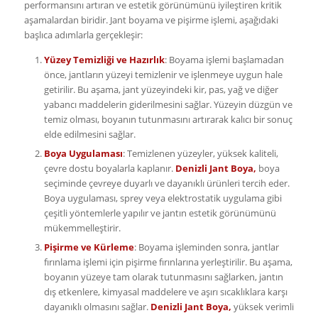
performansını artıran ve estetik görünümünü iyileştiren kritik
aşamalardan biridir. Jant boyama ve pişirme işlemi, aşağıdaki
başlıca adımlarla gerçekleşir:
Yüzey Temizliği ve Hazırlık
: Boyama işlemi başlamadan
önce, jantların yüzeyi temizlenir ve işlenmeye uygun hale
getirilir. Bu aşama, jant yüzeyindeki kir, pas, yağ ve diğer
yabancı maddelerin giderilmesini sağlar. Yüzeyin düzgün ve
temiz olması, boyanın tutunmasını artırarak kalıcı bir sonuç
elde edilmesini sağlar.
Boya Uygulaması
: Temizlenen yüzeyler, yüksek kaliteli,
çevre dostu boyalarla kaplanır.
Denizli Jant Boya,
boya
seçiminde çevreye duyarlı ve dayanıklı ürünleri tercih eder.
Boya uygulaması, sprey veya elektrostatik uygulama gibi
çeşitli yöntemlerle yapılır ve jantın estetik görünümünü
mükemmelleştirir.
Pişirme ve Kürleme
: Boyama işleminden sonra, jantlar
fırınlama işlemi için pişirme fırınlarına yerleştirilir. Bu aşama,
boyanın yüzeye tam olarak tutunmasını sağlarken, jantın
dış etkenlere, kimyasal maddelere ve aşırı sıcaklıklara karşı
dayanıklı olmasını sağlar.
Denizli Jant Boya,
yüksek verimli