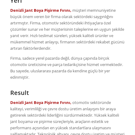
Yeri
Denizli Jant Boya Pişirme Fırını,
müşteri memnuniyetine
büyük önem veren bir firma olarak sektördeki saygınlığını
artırmıştır. Firma, otomotiv sektöründeki ihtiyaçlara özel
çözümler sunar ve her müşterisinin taleplerine en uygun şekilde
yanıt verir. Hızlı teslimat süreleri, yüksek kaliteli ürünler ve
mükemmel hizmet anlayışı, firmanın sektördeki rekabet gücünü
artıran faktörlerdendir.
Firma, sadece yerel pazarda değil, dünya çapında birçok
otomotiv üreticisine ve parça tedarikçisine hizmet vermektedir.
Bu sayede, uluslararası pazarda da kendine güçlü bir yer
edinmiştir.
Result
Denizli Jant Boya Pişirme Fırını,
otomotiv sektöründe
kaliteyi, verimliliği ve çevre dostu üretim anlayışını bir araya
getirerek sektördeki liderliğini sürdürmektedir. Yüksek kaliteli
jant boyama ve pişirme süreçleriyle, araçların estetik ve
performans açısından en yüksek standartlara ulaşmasını
sağlamaktadır. Teknolojik altyapı, çevre dostu üretim ve müşteri