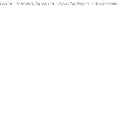
oya Fırını Üreticileri
,
Yaş Boya Fırını Aydın
,
Yaş Boya Fırını Fiyatları Aydın
Our Products
Toz Boyama Fırını
Powder Coating Application Bo
Wet Paint Application Booths
Powder Coating Devices
ia
Surface Cleaning Lines