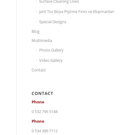
Surface Cleaning Lines
Jant Toz Boya Pişirme Fırını ve Ekipmanları
Special Designs
Blog
Multimedia
Photo Gallery
Video Gallery
Contact
CONTACT
Phone
0 532 796 5148
Phone
0 534 389 7112