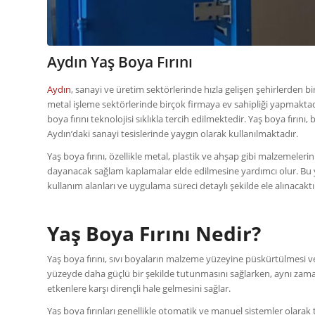
Aydın Yaş Boya Fırını
Aydın
, sanayi ve üretim sektörlerinde hızla gelişen şehirlerden bi
metal işleme sektörlerinde birçok firmaya ev sahipliği yapmaktadı
boya fırını teknolojisi sıklıkla tercih edilmektedir. Yaş boya fırı
Aydın’daki sanayi tesislerinde yaygın olarak kullanılmaktadır.
Yaş boya fırını, özellikle metal, plastik ve ahşap gibi malzemele
dayanacak sağlam kaplamalar elde edilmesine yardımcı olur. Bu ya
kullanım alanları ve uygulama süreci detaylı şekilde ele alınacaktı
Yaş Boya Fırını Nedir?
Yaş boya fırını, sıvı boyaların malzeme yüzeyine püskürtülmesi ve
yüzeyde daha güçlü bir şekilde tutunmasını sağlarken, aynı zaman
etkenlere karşı dirençli hale gelmesini sağlar.
Yaş boya fırınları genellikle otomatik ve manuel sistemler olarak 