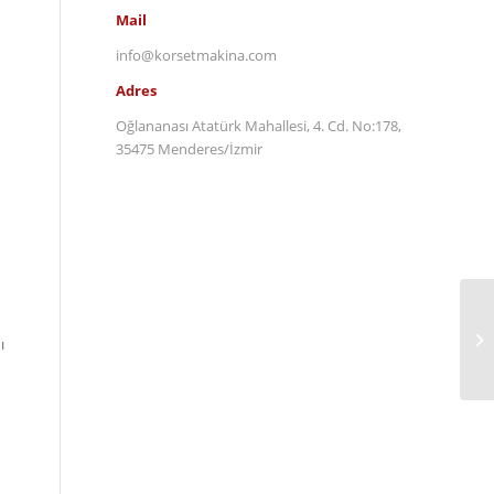
Mail
info@korsetmakina.com
Adres
Oğlananası Atatürk Mahallesi, 4. Cd. No:178,
35475 Menderes/İzmir
ı