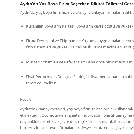
Aydın’da Yaş Boya Fırını Seçerken Dikkat Edilmesi Ger
Aydın’da yaş boya fırını hizmeti almayı planlayan firmaların dikk
Kullanılan Boyaların Kalitesi: Boyaların çevre dostu ve yüksek 
Firma Deneyimi ve Ekipmanlar: Yaş boya uygulamaları, deneyim
fırın sistemleri ve yüksek kaliteli püskürtme makineleri, sonuçla
Müşteri Yorumları ve Referanslar: Daha önce hizmet almış müşteri
Fiyat Performans Dengesi: En düşük fiyat her zaman en kalitel
tercih edilmelidir.
Result
Aydın’daki sanayi tesisleri, yaş boya fırını teknolojisini kullanara
etmektedir. Otomotivden inşaata, mobilyadan plastik sanayine kad
dayanıklılık, estetik ve çevre dostu çözümler sunarak firmaların 
hizmeti almak isteyen firmalar, profesyonel hizmet sağlayıcılarıyla 