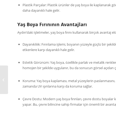
Plastik Parçalar: Plastik ürünler de yaş boya ile kaplanarak görs
daha dayanıklı hale gelir.
Yaş Boya Fırınının Avantajları
Aydın’daki işletmeler, yaş boya fırını kullanarak birçok avantaj el
Dayanıklılık: Fırınlama işlemi, boyanın yüzeyle güçlü bir şeki
etkenlere karşı dayanıklı hale gelir.
Estetik Görünüm: Yaş boya, özellikle parlak ve metalik renkler
homojen bir şekilde uygulanır, bu da sonucun görsel açıdan ço
Denizli Yaş Boya Fırını
Koruma: Yaş boya kaplaması, metal yüzeylerin paslanmasını, p
zamanda UV ışınlarına karşı da koruma sağlar.
Çevre Dostu: Modern yaş boya fırınları, çevre dostu boyalar k
yapar. Bu, çevre bilincine sahip firmalar için önemli bir avantaj