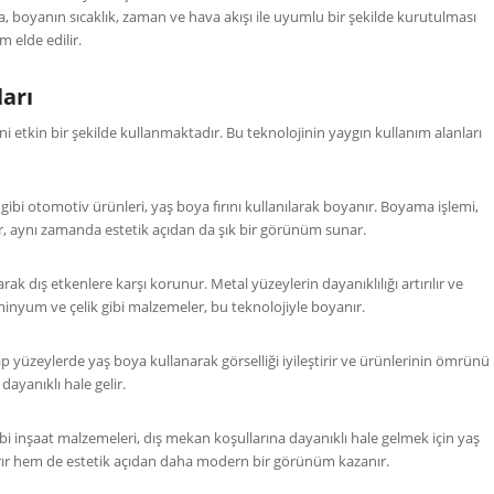
ında, boyanın sıcaklık, zaman ve hava akışı ile uyumlu bir şekilde kurutulması
m elde edilir.
ları
ni etkin bir şekilde kullanmaktadır. Bu teknolojinin yaygın kullanım alanları
gibi otomotiv ürünleri, yaş boya fırını kullanılarak boyanır. Boyama işlemi,
ar, aynı zamanda estetik açıdan da şık bir görünüm sunar.
ak dış etkenlere karşı korunur. Metal yüzeylerin dayanıklılığı artırılır ve
minyum ve çelik gibi malzemeler, bu teknolojiyle boyanır.
p yüzeylerde yaş boya kullanarak görselliği iyileştirir ve ürünlerinin ömrünü
ayanıklı hale gelir.
ibi inşaat malzemeleri, dış mekan koşullarına dayanıklı hale gelmek için yaş
rtırır hem de estetik açıdan daha modern bir görünüm kazanır.