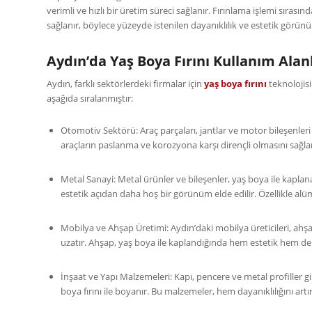
verimli ve hızlı bir üretim süreci sağlanır. Fırınlama işlemi sıras
sağlanır, böylece yüzeyde istenilen dayanıklılık ve estetik görünü
Aydın’da Yaş Boya Fırını Kullanım Alan
Aydın, farklı sektörlerdeki firmalar için
yaş boya fırını
teknolojisi
aşağıda sıralanmıştır:
Otomotiv Sektörü: Araç parçaları, jantlar ve motor bileşenleri 
araçların paslanma ve korozyona karşı dirençli olmasını sağl
Metal Sanayi: Metal ürünler ve bileşenler, yaş boya ile kaplanar
estetik açıdan daha hoş bir görünüm elde edilir. Özellikle alü
Mobilya ve Ahşap Üretimi: Aydın’daki mobilya üreticileri, ahşa
uzatır. Ahşap, yaş boya ile kaplandığında hem estetik hem de d
İnşaat ve Yapı Malzemeleri: Kapı, pencere ve metal profiller g
boya fırını ile boyanır. Bu malzemeler, hem dayanıklılığını a