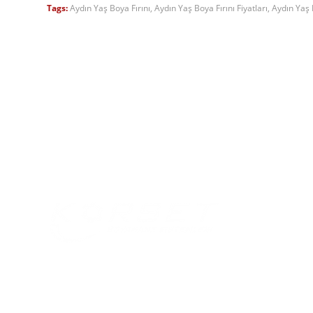
Tags:
Aydın Yaş Boya Fırını
,
Aydın Yaş Boya Fırını Fiyatları
,
Aydın Yaş B
Menü
Home
About Us
Products
Blog
With the experience it has gained since
2006, our company has become one of
Multimed