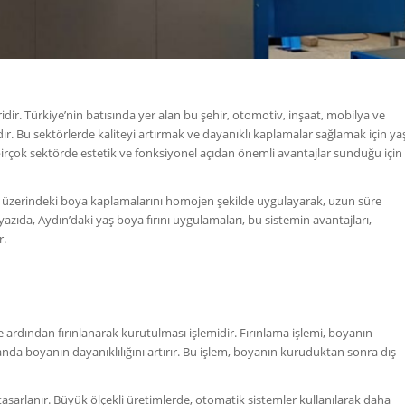
ridir. Türkiye’nin batısında yer alan bu şehir, otomotiv, inşaat, mobilya ve
r. Bu sektörlerde kaliteyi artırmak ve dayanıklı kaplamalar sağlamak için ya
nı, birçok sektörde estetik ve fonksiyonel açıdan önemli avantajlar sunduğu için
rin üzerindeki boya kaplamalarını homojen şekilde uygulayarak, uzun süre
zıda, Aydın’daki yaş boya fırını uygulamaları, bu sistemin avantajları,
r.
 ardından fırınlanarak kurutulması işlemidir. Fırınlama işlemi, boyanın
da boyanın dayanıklılığını artırır. Bu işlem, boyanın kuruduktan sonra dış
tasarlanır. Büyük ölçekli üretimlerde, otomatik sistemler kullanılarak daha