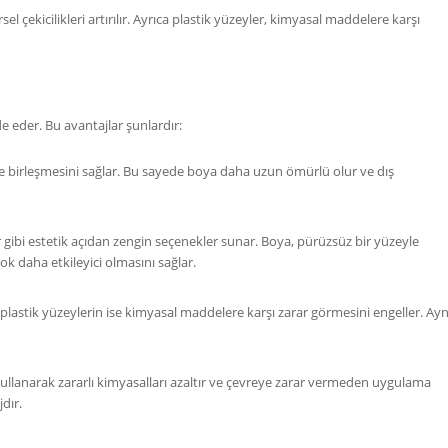
el çekicilikleri artırılır. Ayrıca plastik yüzeyler, kimyasal maddelere karşı
de eder. Bu avantajlar şunlardır:
lde birleşmesini sağlar. Bu sayede boya daha uzun ömürlü olur ve dış
 gibi estetik açıdan zengin seçenekler sunar. Boya, pürüzsüz bir yüzeyle
k daha etkileyici olmasını sağlar.
lastik yüzeylerin ise kimyasal maddelere karşı zarar görmesini engeller. Ayn
ullanarak zararlı kimyasalları azaltır ve çevreye zarar vermeden uygulama
dır.