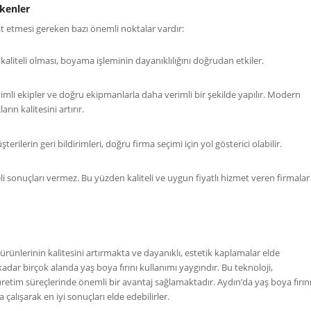
ekenler
at etmesi gereken bazı önemli noktalar vardır:
kaliteli olması, boyama işleminin dayanıklılığını doğrudan etkiler.
li ekipler ve doğru ekipmanlarla daha verimli bir şekilde yapılır. Modern
rın kalitesini artırır.
lerin geri bildirimleri, doğru firma seçimi için yol gösterici olabilir.
i sonuçları vermez. Bu yüzden kaliteli ve uygun fiyatlı hizmet veren firmalar
k ürünlerinin kalitesini artırmakta ve dayanıklı, estetik kaplamalar elde
ar birçok alanda yaş boya fırını kullanımı yaygındır. Bu teknoloji,
üretim süreçlerinde önemli bir avantaj sağlamaktadır. Aydın’da yaş boya fırın
çalışarak en iyi sonuçları elde edebilirler.